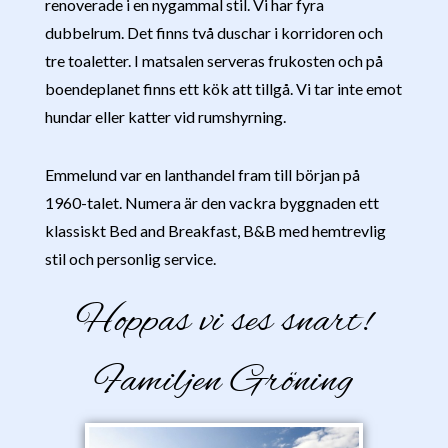
renoverade i en nygammal stil. Vi har fyra
dubbelrum. Det finns två duschar i korridoren och
tre toaletter. I matsalen serveras frukosten och på
boendeplanet finns ett kök att tillgå. Vi tar inte emot
hundar eller katter vid rumshyrning.
Emmelund var en lanthandel fram till början på
1960-talet. Numera är den vackra byggnaden ett
klassiskt Bed and Breakfast, B&B med hemtrevlig
stil och personlig service.
Hoppas vi ses snart!
Familjen Gröning